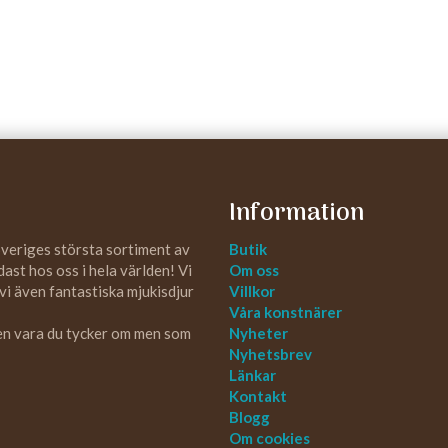
Information
Sveriges största sortiment av
Butik
st hos oss i hela världen! Vi
Om oss
 vi även fantastiska mjukisdjur
Villkor
Våra konstnärer
 en vara du tycker om men som
Nyheter
Nyhetsbrev
Länkar
Kontakt
Blogg
Om cookies