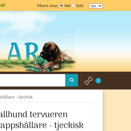
ill!
Moms visas:
Inkl
Exkl
0
ållare - tjeckisk
vallhund tervueren
ppshållare - tjeckisk