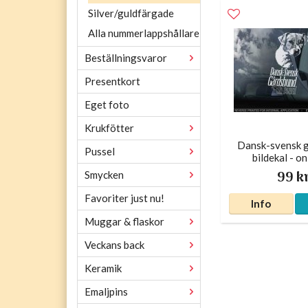
Silver/guldfärgade
Alla nummerlappshållare
Beställningsvaror
Presentkort
Eget foto
Krukfötter
Dansk-svensk 
Pussel
bildekal - o
99 k
Smycken
Favoriter just nu!
Info
Muggar & flaskor
Veckans back
Keramik
Emaljpins