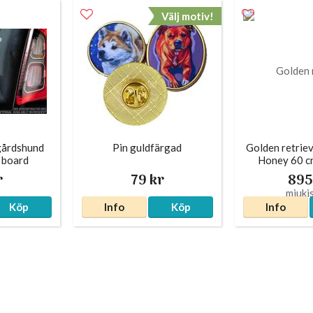
Välj motiv!
gårdshund
Pin guldfärgad
Golden retriev
n board
Honey 60 c
r
79 kr
895
Köp
Info
Köp
Info