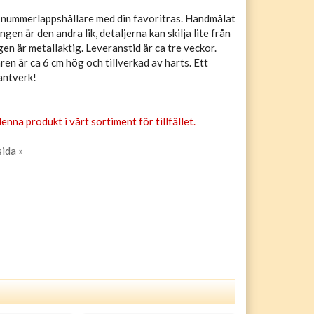
nummerlappshållare med din favoritras. Handmålat
ngen är den andra lik, detaljerna kan skilja lite från
gen är metallaktig. Leveranstid är ca tre veckor.
n är ca 6 cm hög och tillverkad av harts. Ett
antverk!
enna produkt i vårt sortiment för tillfället.
sida »