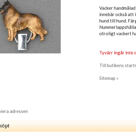
Vacker handmålad 
innebär också att i
hund till hund. Fär
Nummerlappshållare
otroligt vackert h
Tyvärr ingår inte d
Till butikens start
Sitemap »
piera adressen
köpt