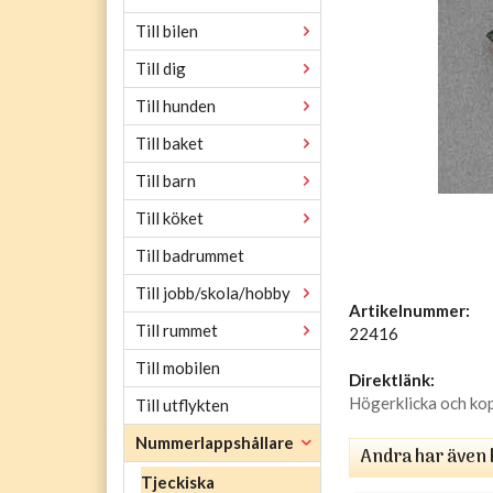
Till bilen
Till dig
Till hunden
Till baket
Till barn
Till köket
Till badrummet
Till jobb/skola/hobby
Artikelnummer:
Till rummet
22416
Till mobilen
Direktlänk:
Högerklicka och ko
Till utflykten
Nummerlappshållare
Andra har även 
Tjeckiska