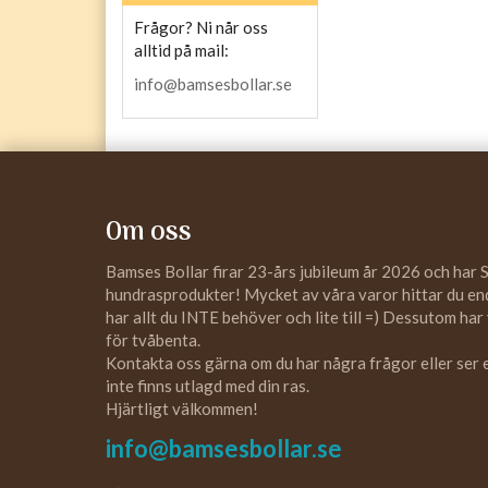
Frågor? Ni når oss
alltid på mail:
info@bamsesbollar.se
Om oss
Bamses Bollar firar 23-års jubileum år 2026 och har 
hundrasprodukter! Mycket av våra varor hittar du enda
har allt du INTE behöver och lite till =) Dessutom har
för tvåbenta.
Kontakta oss gärna om du har några frågor eller ser
inte finns utlagd med din ras.
Hjärtligt välkommen!
info@bamsesbollar.se