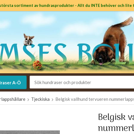
största sortiment av hundrasprodukter - Allt du INTE behöver och lite t
raser A-Ö
lappshållare
Tjeckiska
Belgisk vallhund tervueren nummerlappsh
Belgisk 
nummerla