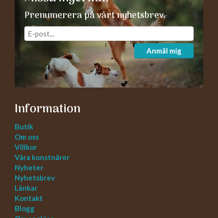
Prenumerera på vårt nyhetsbrev.
Anmäl mig
Information
Butik
Om oss
Villkor
Våra konstnärer
Nyheter
Nyhetsbrev
Länkar
Kontakt
Blogg