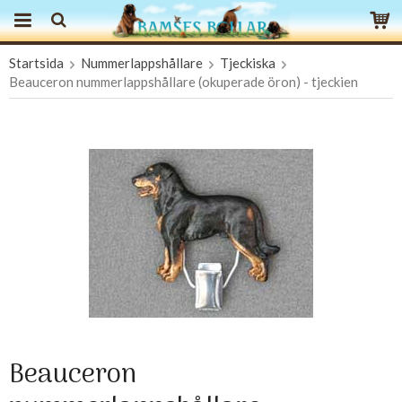
Startsida
Nummerlappshållare
Tjeckiska
Produkten har blivit tillagd i varukorgen
Beauceron nummerlappshållare (okuperade öron) - tjeckien
Beauceron