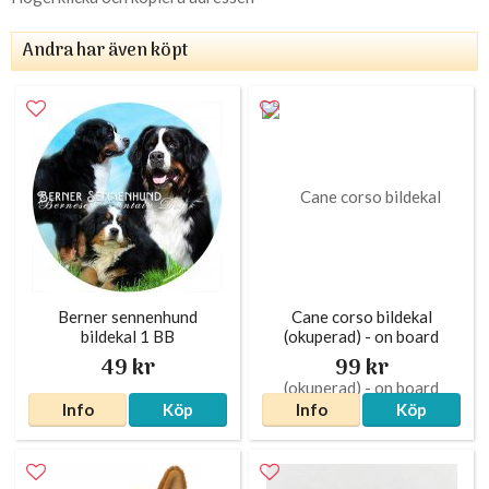
Andra har även köpt
Berner sennenhund
Cane corso bildekal
bildekal 1 BB
(okuperad) - on board
49 kr
99 kr
Info
Köp
Info
Köp