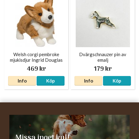
Welsh corgi pembroke
Dvärgschnauzer pin av
mjukisdjur Ingrid Douglas
emalj
469 kr
179 kr
Info
Köp
Info
Köp
Missa inget kul!