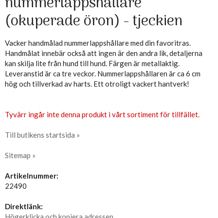
nummerlappshållare
(okuperade öron) - tjeckien
Vacker handmålad nummerlappshållare med din favoritras.
Handmålat innebär också att ingen är den andra lik, detaljerna
kan skilja lite från hund till hund. Färgen är metallaktig.
Leveranstid är ca tre veckor. Nummerlappshållaren är ca 6 cm
hög och tillverkad av harts. Ett otroligt vackert hantverk!
Tyvärr ingår inte denna produkt i vårt sortiment för tillfället.
Till butikens startsida »
Sitemap »
Artikelnummer:
22490
Direktlänk:
Högerklicka och kopiera adressen