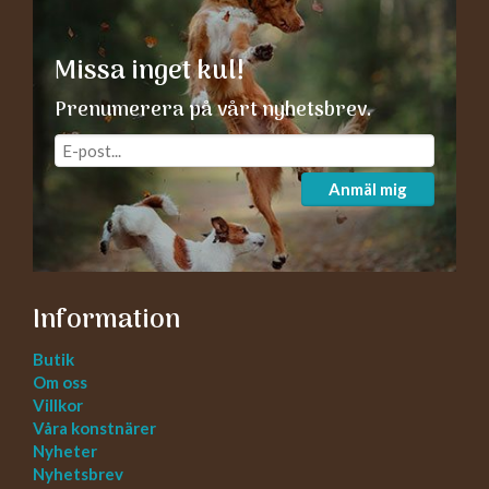
Missa inget kul!
Prenumerera på vårt nyhetsbrev.
Anmäl mig
Information
Butik
Om oss
Villkor
Våra konstnärer
Nyheter
Nyhetsbrev