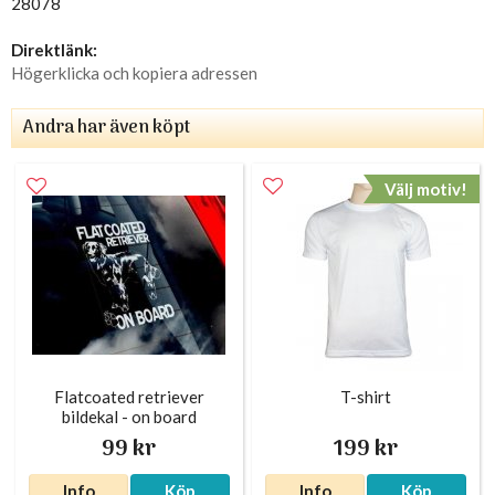
28078
Direktlänk:
Högerklicka och kopiera adressen
Andra har även köpt
Välj motiv!
Flatcoated retriever
T-shirt
bildekal - on board
99 kr
199 kr
Info
Köp
Info
Köp