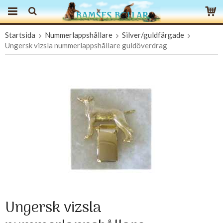
Startsida
Nummerlappshållare
Silver/guldfärgade
Produkten har blivit tillagd i varukorgen
Ungersk vizsla nummerlappshållare guldöverdrag
Ungersk vizsla