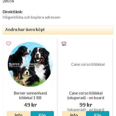
28056
Direktlänk:
Högerklicka och kopiera adressen
Andra har även köpt
Berner sennenhund
Cane corso bildekal
bildekal 1 BB
(okuperad) - on board
49 kr
99 kr
Info
Köp
Info
Köp