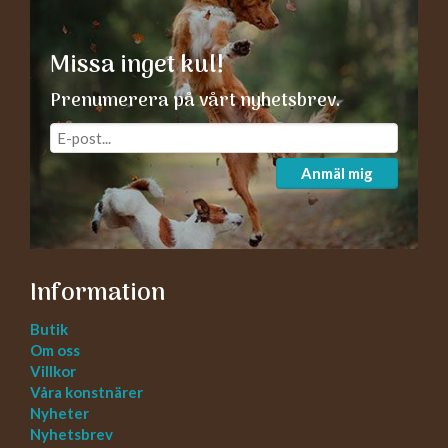
Missa inget kul!
Prenumerera på vårt nyhetsbrev.
Anmäl mig
Information
Butik
Om oss
Villkor
Våra konstnärer
Nyheter
Nyhetsbrev