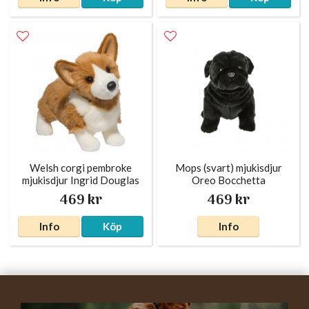
Welsh corgi pembroke
Mops (svart) mjukisdjur
mjukisdjur Ingrid Douglas
Oreo Bocchetta
469 kr
469 kr
Info
Köp
Info