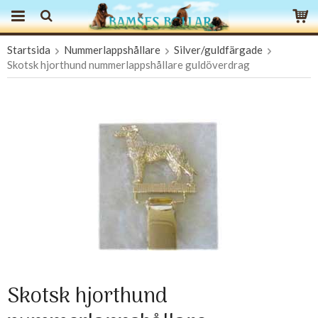
Startsida
Nummerlappshållare
Silver/guldfärgade
Produkten har blivit tillagd i varukorgen
Skotsk hjorthund nummerlappshållare guldöverdrag
Skotsk hjorthund