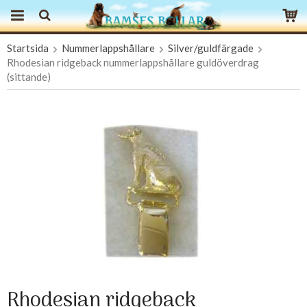
Startsida
Nummerlappshållare
Silver/guldfärgade
Produkten har blivit tillagd i varukorgen
Rhodesian ridgeback nummerlappshållare guldöverdrag
(sittande)
Rhodesian ridgeback