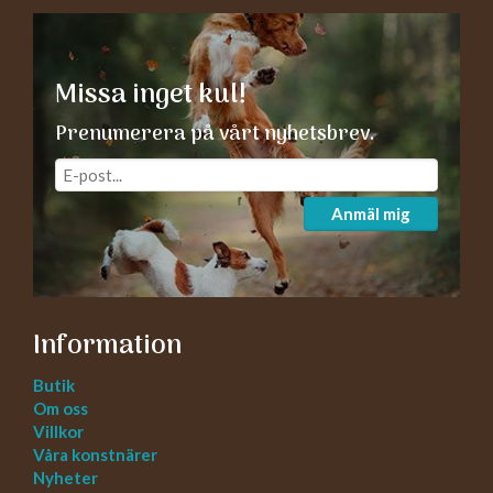
Missa inget kul!
Prenumerera på vårt nyhetsbrev.
Anmäl mig
Information
Butik
Om oss
Villkor
Våra konstnärer
Nyheter