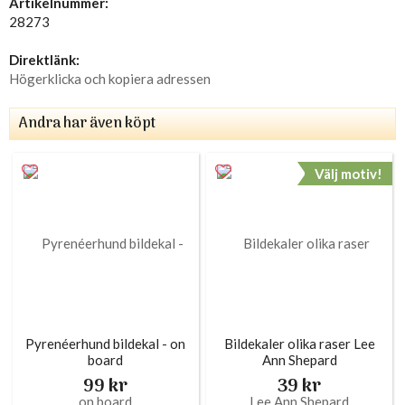
Artikelnummer:
28273
Direktlänk:
Högerklicka och kopiera adressen
Andra har även köpt
Välj motiv!
Pyrenéerhund bildekal - on
Bildekaler olika raser Lee
board
Ann Shepard
99 kr
39 kr