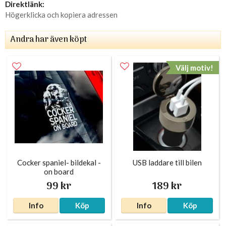
Direktlänk:
Högerklicka och kopiera adressen
Andra har även köpt
Välj motiv!
Cocker spaniel- bildekal -
USB laddare till bilen
on board
99 kr
189 kr
Info
Köp
Info
Köp