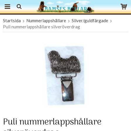
Startsida
Nummerlappshållare
Silver/guldfärgade
Produkten har blivit tillagd i varukorgen
Puli nummerlappshållare silveröverdrag
Puli nummerlappshållare