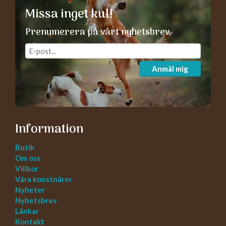
Missa inget kul!
Prenumerera på vårt nyhetsbrev.
Anmäl mig
Information
Butik
Om oss
Villkor
Våra konstnärer
Nyheter
Nyhetsbrev
Länkar
Kontakt