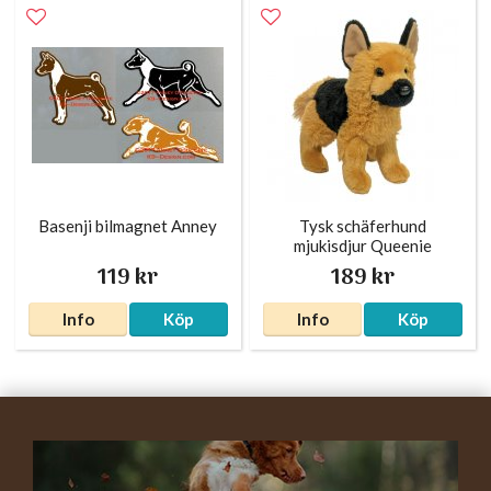
Basenji bilmagnet Anney
Tysk schäferhund
mjukisdjur Queenie
119 kr
189 kr
Info
Köp
Info
Köp