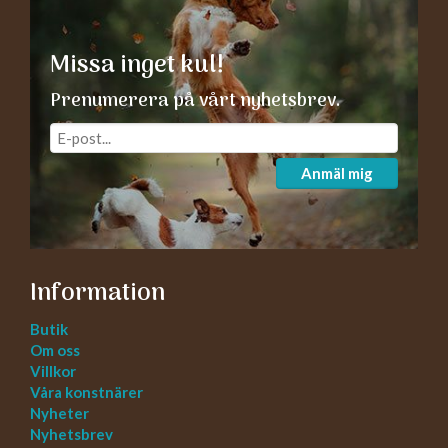
Missa inget kul!
Prenumerera på vårt nyhetsbrev.
Anmäl mig
Information
Butik
Om oss
Villkor
Våra konstnärer
Nyheter
Nyhetsbrev