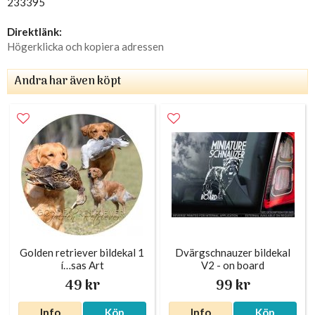
233395
Direktlänk:
Högerklicka och kopiera adressen
Andra har även köpt
Golden retriever bildekal 1
Dvärgschnauzer bildekal
í…sas Art
V2 - on board
49 kr
99 kr
Info
Köp
Info
Köp