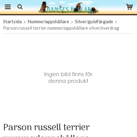
Startsida
Nummerlappshållare
Silver/guldfärgade
Produkten har blivit tillagd i varukorgen
Parson russell terrier nummerlappshållare silveröverdrag
Parson russell terrier