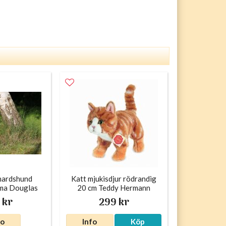
hardshund
Katt mjukisdjur rödrandig
Oma Douglas
20 cm Teddy Hermann
 kr
299 kr
fo
Info
Köp