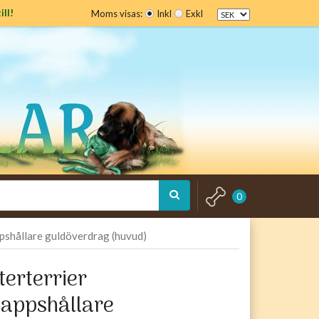
ill!
Moms visas:
Inkl
Exkl
0
shållare guldöverdrag (huvud)
erterrier
appshållare