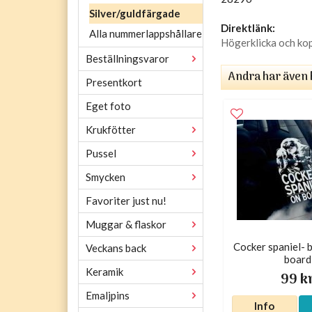
Silver/guldfärgade
Direktlänk:
Alla nummerlappshållare
Högerklicka och ko
Beställningsvaror
Andra har även 
Presentkort
Eget foto
Krukfötter
Pussel
Smycken
Favoriter just nu!
Muggar & flaskor
Cocker spaniel- b
Veckans back
board
Keramik
99 k
Emaljpins
Info