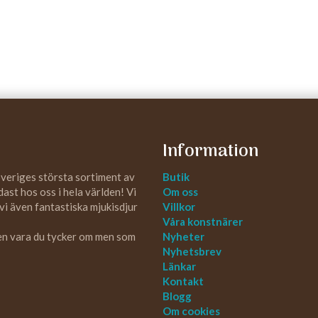
Information
Sveriges största sortiment av
Butik
st hos oss i hela världen! Vi
Om oss
 vi även fantastiska mjukisdjur
Villkor
Våra konstnärer
 en vara du tycker om men som
Nyheter
Nyhetsbrev
Länkar
Kontakt
Blogg
Om cookies