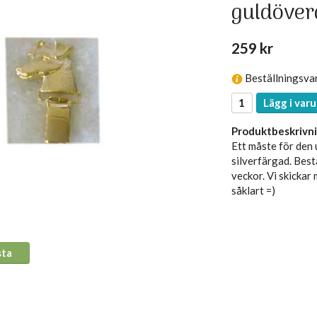
guldöver
259 kr
Beställningsva
Lägg i varu
Produktbeskrivni
Ett måste för den 
silverfärgad. Best
veckor. Vi skickar
såklart =)
sta