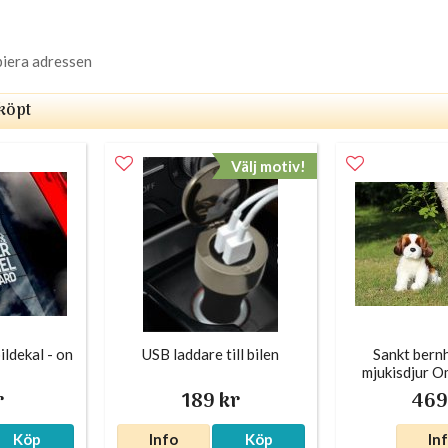
piera adressen
köpt
Välj motiv!
ildekal - on
USB laddare till bilen
Sankt bern
mjukisdjur 
r
189 kr
469
Köp
Info
Köp
In