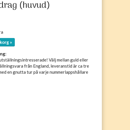
drag (huvud)
ra
korg »
ng:
utställningsintresserade! Välj mellan guld eller
ällningsvara från England, leveranstid är ca tre
 med en gnutta tur på varje nummerlappshållare