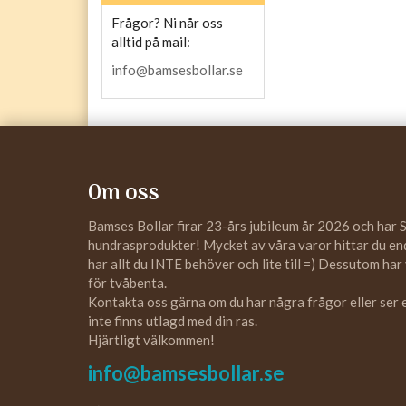
Frågor? Ni når oss
alltid på mail:
info@bamsesbollar.se
Om oss
Bamses Bollar firar 23-års jubileum år 2026 och har 
hundrasprodukter! Mycket av våra varor hittar du enda
har allt du INTE behöver och lite till =) Dessutom har
för tvåbenta.
Kontakta oss gärna om du har några frågor eller ser
inte finns utlagd med din ras.
Hjärtligt välkommen!
info@bamsesbollar.se