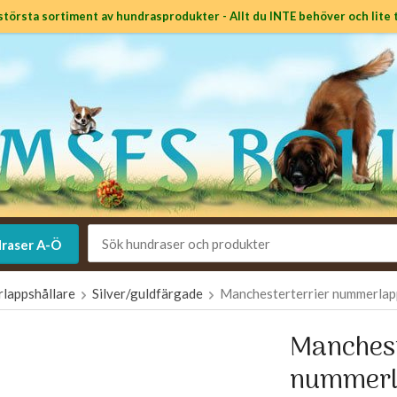
största sortiment av hundrasprodukter - Allt du INTE behöver och lite t
raser A-Ö
lappshållare
Silver/guldfärgade
Manchesterterrier nummerlapp
Manchest
nummerl