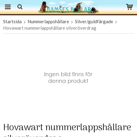
Startsida
Nummerlappshållare
Silver/guldfärgade
Produkten har blivit tillagd i varukorgen
Hovawart nummerlappshållare silveröverdrag
Hovawart nummerlappshållare