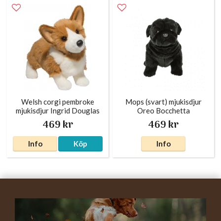
Welsh corgi pembroke
Mops (svart) mjukisdjur
mjukisdjur Ingrid Douglas
Oreo Bocchetta
469 kr
469 kr
Info
Köp
Info