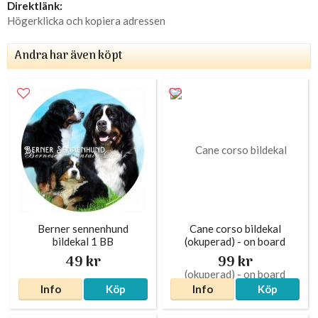
Direktlänk:
Högerklicka och kopiera adressen
Andra har även köpt
Berner sennenhund
Cane corso bildekal
bildekal 1 BB
(okuperad) - on board
49 kr
99 kr
Info
Köp
Info
Köp