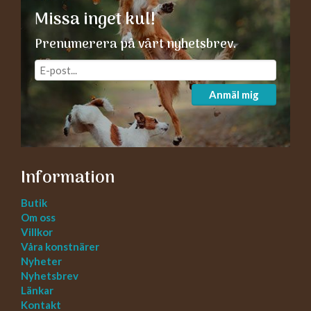
Missa inget kul!
Prenumerera på vårt nyhetsbrev.
Anmäl mig
Information
Butik
Om oss
Villkor
Våra konstnärer
Nyheter
Nyhetsbrev
Länkar
Kontakt