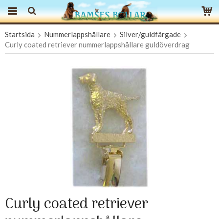
Startsida
Nummerlappshållare
Silver/guldfärgade
Produkten har blivit tillagd i varukorgen
Curly coated retriever nummerlappshållare guldöverdrag
Curly coated retriever