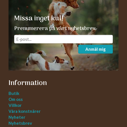
Missa inget kul!
Prenumerera på vårt nyhetsbrev.
Anmäl mig
Information
Butik
Om oss
Villkor
Våra konstnärer
Nyheter
Nyhetsbrev