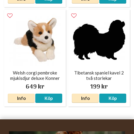
Welsh corgi pembroke
Tibetansk spaniel kavel 2
mjukisdjur deluxe Konner
två storlekar
649 kr
199 kr
Info
Köp
Info
Köp