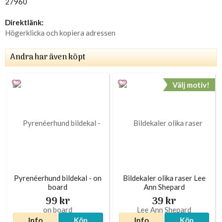
27960
Direktlänk:
Högerklicka och kopiera adressen
Andra har även köpt
Välj motiv!
Pyrenéerhund bildekal - on
Bildekaler olika raser Lee
board
Ann Shepard
99 kr
39 kr
Info
Köp
Info
Köp