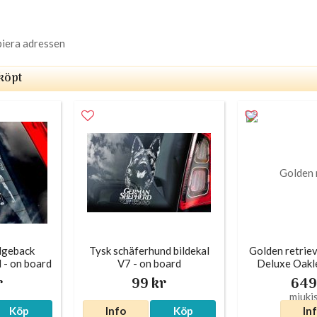
piera adressen
köpt
dgeback
Tysk schäferhund bildekal
Golden retriev
l - on board
V7 - on board
Deluxe Oakl
r
99 kr
649
Köp
Info
Köp
In