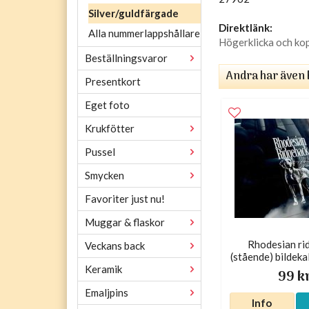
Silver/guldfärgade
Direktlänk:
Alla nummerlappshållare
Högerklicka och ko
Beställningsvaror
Andra har även 
Presentkort
Eget foto
Krukfötter
Pussel
Smycken
Favoriter just nu!
Muggar & flaskor
Rhodesian ri
Veckans back
(stående) bildeka
Keramik
99 k
Emaljpins
Info