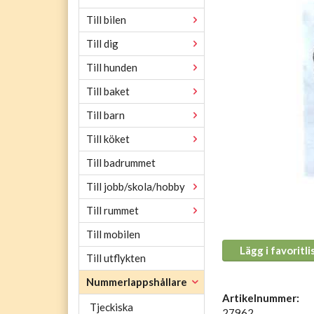
Till bilen
Till dig
Till hunden
Till baket
Till barn
Till köket
Till badrummet
Till jobb/skola/hobby
Till rummet
Till mobilen
Lägg i favoritli
Till utflykten
Nummerlappshållare
Artikelnummer:
Tjeckiska
27962