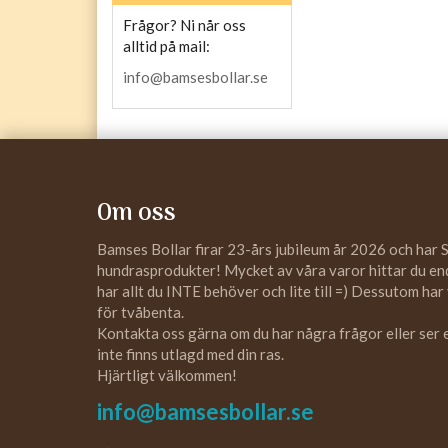
Frågor? Ni når oss
alltid på mail:
info@bamsesbollar.se
Om oss
Bamses Bollar firar 23-års jubileum år 2026 och har 
hundrasprodukter! Mycket av våra varor hittar du enda
har allt du INTE behöver och lite till =) Dessutom har
för tvåbenta.
Kontakta oss gärna om du har några frågor eller ser
inte finns utlagd med din ras.
Hjärtligt välkommen!
info@bamsesbollar.se