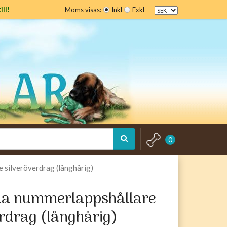
ill!
Moms visas:
Inkl
Exkl
0
 silveröverdrag (långhårig)
ua nummerlappshållare
erdrag (långhårig)