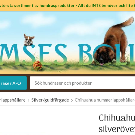
största sortiment av hundrasprodukter - Allt du INTE behöver och lite t
raser A-Ö
lappshållare
Silver/guldfärgade
Chihuahua nummerlappshållare
Chihuah
silveröv