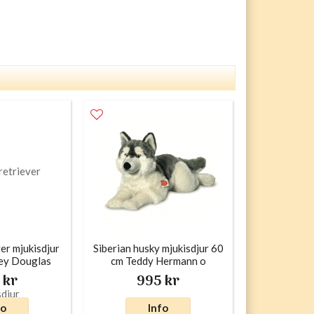
er mjukisdjur
Siberian husky mjukisdjur 60
ey Douglas
cm Teddy Hermann o
 kr
995 kr
fo
Info