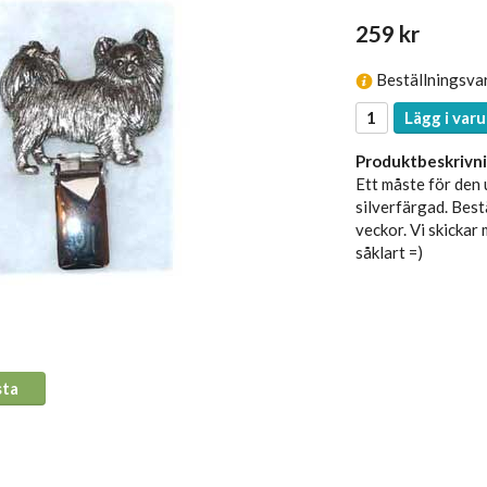
259 kr
Beställningsva
Lägg i varu
Produktbeskrivni
Ett måste för den 
silverfärgad. Best
veckor. Vi skickar
såklart =)
sta