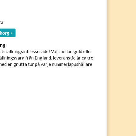
ra
korg »
ng:
utställningsintresserade! Välj mellan guld eller
ällningsvara från England, leveranstid är ca tre
 med en gnutta tur på varje nummerlappshållare