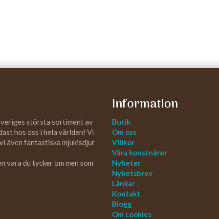
Information
Sveriges största sortiment av
Butik
st hos oss i hela världen! Vi
Om oss
 vi även fantastiska mjukisdjur
Villkor
Våra konstnärer
 en vara du tycker om men som
Nyheter
Nyhetsbrev
Länkar
Kontakt
Blogg
Om cookies