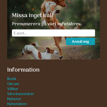
Missa inget kul!
Prenumerera på vårt nyhetsbrev.
Anmäl mig
Information
Butik
Om oss
Villkor
Våra konstnärer
Nyheter
Nyhetsbrev