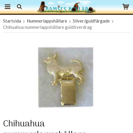
Startsida
Nummerlappshållare
Silver/guldfärgade
Produkten har blivit tillagd i varukorgen
Chihuahua nummerlappshållare guldöverdrag
Chihuahua