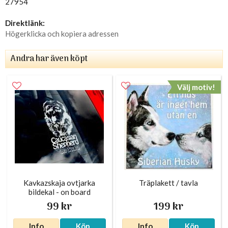
27954
Direktlänk:
Högerklicka och kopiera adressen
Andra har även köpt
Välj motiv!
Kavkazskaja ovtjarka
Träplakett / tavla
bildekal - on board
99 kr
199 kr
Info
Köp
Info
Köp