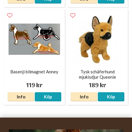
Basenji bilmagnet Anney
Tysk schäferhund
mjukisdjur Queenie
119 kr
189 kr
Info
Köp
Info
Köp