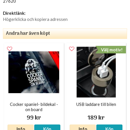
27620
Direktlänk:
Högerklicka och kopiera adressen
Andra har även köpt
Välj motiv!
Cocker spaniel- bildekal -
USB laddare till bilen
on board
99 kr
189 kr
Info
Köp
Info
Köp