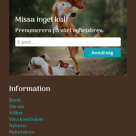
Missa inget kul!
Prenumerera på vårt nyhetsbrev.
Anmäl mig
Information
Butik
Om oss
Villkor
Våra konstnärer
Nyheter
Nyhetsbrev