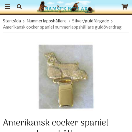
Startsida
Nummerlappshållare
Silver/guldfärgade
Produkten har blivit tillagd i varukorgen
Amerikansk cocker spaniel nummerlappshållare guldöverdrag
Amerikansk cocker spaniel