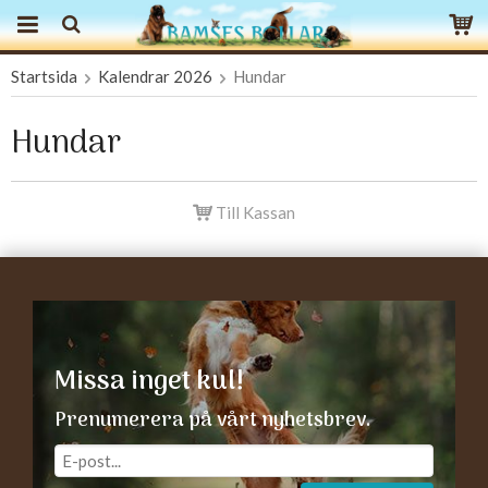
Startsida
Kalendrar 2026
Hundar
Produkten har blivit tillagd i varukorgen
Hundar
Till Kassan
Missa inget kul!
Prenumerera på vårt nyhetsbrev.