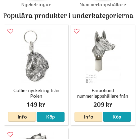
Nyckelringar
Nummerlappshållare
Populära produkter i underkategorierna
Collie- nyckelring från
Faraohund
Polen
nummerlappshållare från
Polen
149 kr
209 kr
Info
Köp
Info
Köp