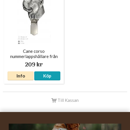
Cane corso
nummerlappshållare från
Polen
209 kr
Info
Köp
Till Kassan