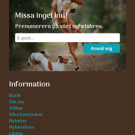
Missa inget kul!
Prenumerera på vårt nyhetsbrev.
Anmäl mig
Information
Butik
Om oss
Villkor
Våra konstnärer
Nyheter
Nyhetsbrev
Länkar