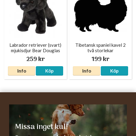
Labrador retriever (svart)
Tibetansk spaniel kavel 2
mjukisdjur Bear Douglas
två storlekar
259 kr
199 kr
Info
Köp
Info
Köp
Missa inget kul!