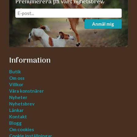
Prenumerera på vårt nyhetsbrev.
Anmäl mig
Information
Butik
Om oss
Villkor
Våra konstnärer
Nyheter
Nyhetsbrev
Länkar
Kontakt
Blogg
Om cookies
Cookie inställningar