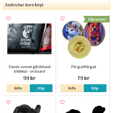
Andra har även köpt
Välj motiv!
Dansk-svensk gårdshund
Pin guldfärgad
bildekal - on board
99 kr
79 kr
Info
Köp
Info
Köp