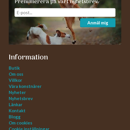
Prenumerera på vårt nyhetsbrev.
Anmäl mig
Information
Butik
Om oss
Villkor
Våra konstnärer
Nyheter
Nyhetsbrev
Länkar
Kontakt
Blogg
Om cookies
Cookie inställningar