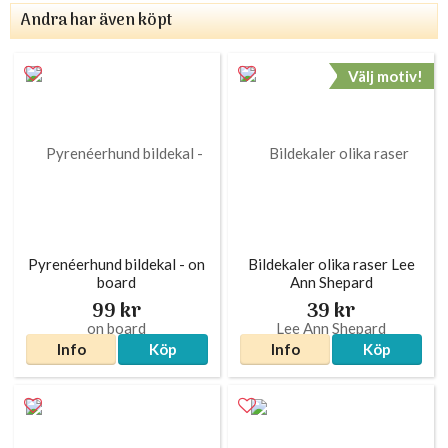
Andra har även köpt
Välj motiv!
Pyrenéerhund bildekal - on
Bildekaler olika raser Lee
board
Ann Shepard
99 kr
39 kr
Info
Köp
Info
Köp