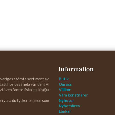
Information
Sveriges största sortiment av
Butik
st hos oss i hela världen! Vi
Om oss
 vi även fantastiska mjukisdjur
Villkor
Våra konstnärer
 en vara du tycker om men som
Nyheter
Nyhetsbrev
Länkar