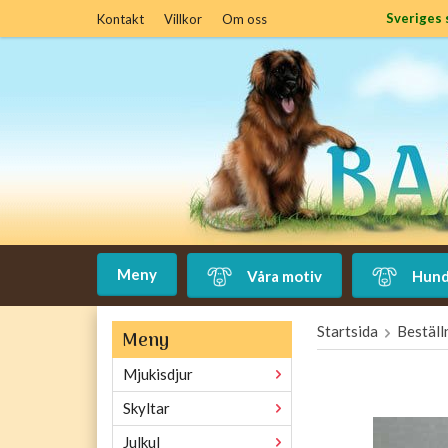
Sveriges 
Kontakt
Villkor
Om oss
Meny
Våra motiv
Hund
Startsida
Beställ
Meny
Mjukisdjur
Skyltar
Julkul