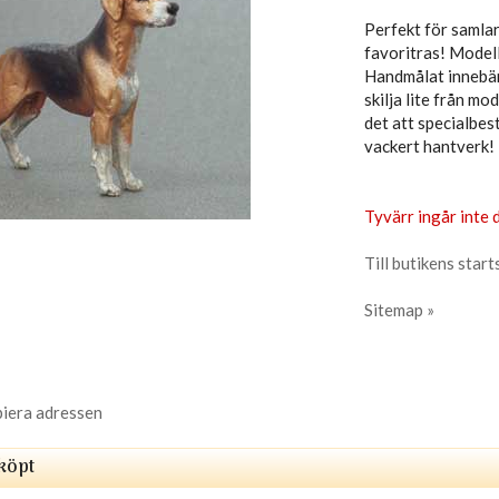
Perfekt för samlar
favoritras! Modell
Handmålat innebär 
skilja lite från mod
det att specialbes
vackert hantverk! 
Tyvärr ingår inte d
Till butikens start
Sitemap »
piera adressen
köpt