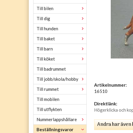
Till bilen
Till dig
Till hunden
Till baket
Till barn
Till köket
Till badrummet
Till jobb/skola/hobby
Artikelnummer:
Till rummet
16510
Till mobilen
Direktlänk:
Till utflykten
Högerklicka och ko
Nummerlappshållare
Andra har även 
Beställningsvaror