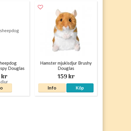
sheepdog
Hamster mjukisdjur Brushy
ispy Douglas
Douglas
 kr
159 kr
fo
Info
Köp