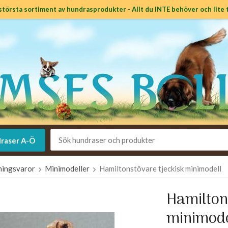
största sortiment av hundrasprodukter - Allt du INTE behöver och lite t
raser A-Ö
ningsvaror
Minimodeller
Hamiltonstövare tjeckisk minimodell
Hamilton
minimode