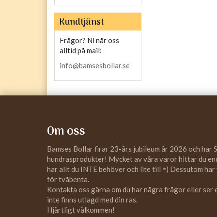
Kundtjänst
Frågor? Ni når oss
alltid på mail:
info@bamsesbollar.se
Om oss
Bamses Bollar firar 23-års jubileum år 2026 och har 
hundrasprodukter! Mycket av våra varor hittar du enda
har allt du INTE behöver och lite till =) Dessutom har
för tvåbenta.
Kontakta oss gärna om du har några frågor eller ser
inte finns utlagd med din ras.
Hjärtligt välkommen!