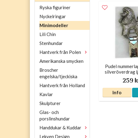
Ryska figuriner
Nyckelringar
Minimodeller
Lili Chin
Stenhundar
Hantverk från Polen
Amerikanska smycken
Pudel nummerla
Broscher
silveröverdrag (
engelska/tjeckiska
259 k
Hantverk från Holland
Info
Kavlar
Skulpturer
Glas- och
porslinshundar
Handdukar & Kuddar
Lekven Design