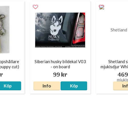
ppshållare
Siberian husky bildekal V03
Shetland 
puppy cut)
- on board
mjukisdjur Wh
r
99 kr
469
Köp
Info
Köp
In