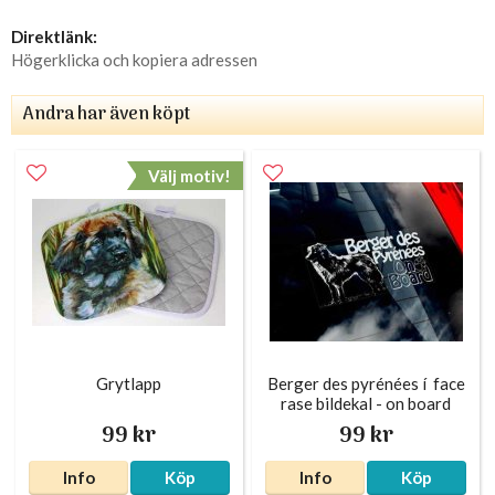
Direktlänk:
Högerklicka och kopiera adressen
Andra har även köpt
Välj motiv!
Grytlapp
Berger des pyrénées í face
rase bildekal - on board
99 kr
99 kr
Info
Köp
Info
Köp