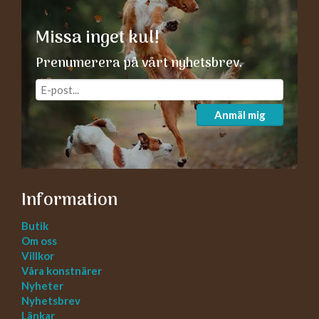
Missa inget kul!
Prenumerera på vårt nyhetsbrev.
Anmäl mig
Information
Butik
Om oss
Villkor
Våra konstnärer
Nyheter
Nyhetsbrev
Länkar