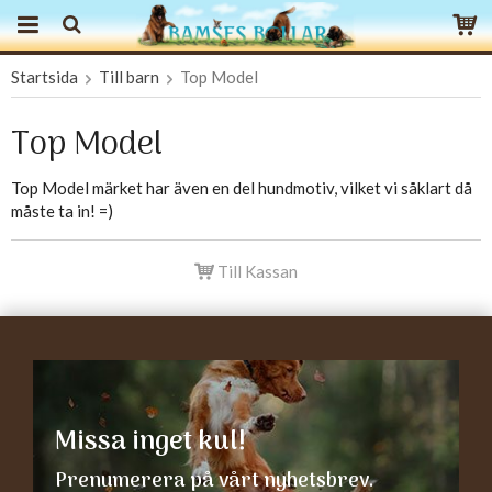
Startsida
Till barn
Top Model
Produkten har blivit tillagd i varukorgen
Top Model
Top Model märket har även en del hundmotiv, vilket vi såklart då
måste ta in! =)
Till Kassan
Missa inget kul!
Prenumerera på vårt nyhetsbrev.