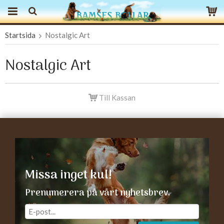
Startsida
Nostalgic Art
Produkten har blivit tillagd i varukorgen
Nostalgic Art
Till Kassan
Missa inget kul!
Prenumerera på vårt nyhetsbrev.