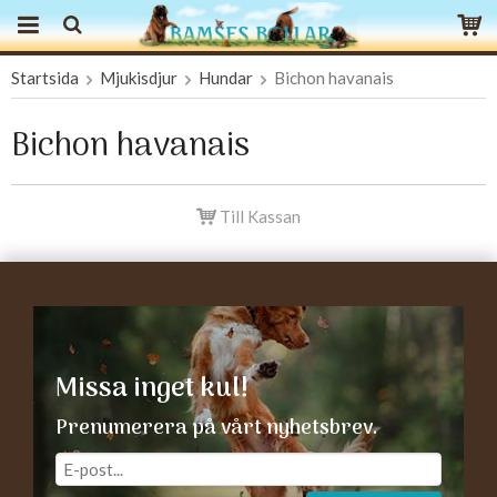
Startsida
Mjukisdjur
Hundar
Bichon havanais
Produkten har blivit tillagd i varukorgen
Bichon havanais
Till Kassan
Missa inget kul!
Prenumerera på vårt nyhetsbrev.