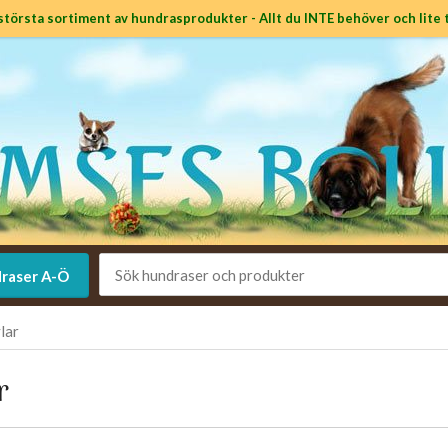
största sortiment av hundrasprodukter - Allt du INTE behöver och lite t
raser A-Ö
lar
r