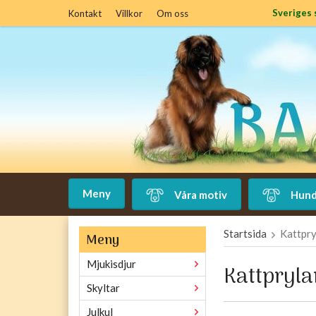
Sveriges 
Kontakt
Villkor
Om oss
Meny
Våra motiv
Hund
Startsida
Kattpry
Meny
Mjukisdjur
Kattpryla
Skyltar
Julkul