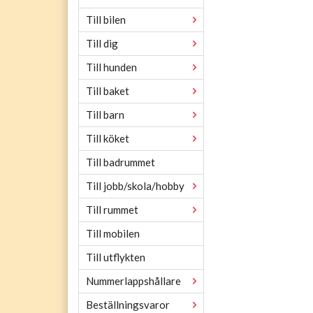
Till bilen
Till dig
Till hunden
Till baket
Till barn
Till köket
Till badrummet
Till jobb/skola/hobby
Till rummet
Till mobilen
Till utflykten
Nummerlappshållare
Beställningsvaror