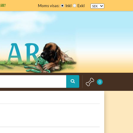
ill!
Moms visas:
Inkl
Exkl
0