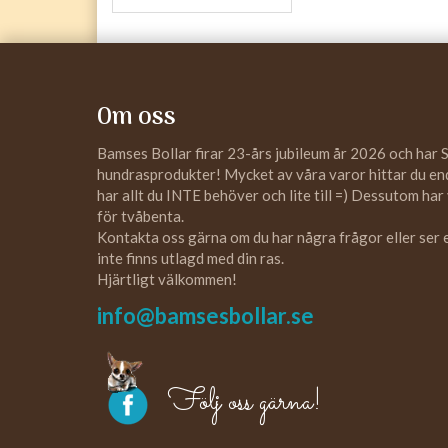
Om oss
Bamses Bollar firar 23-års jubileum år 2026 och har 
hundrasprodukter! Mycket av våra varor hittar du enda
har allt du INTE behöver och lite till =) Dessutom har
för tvåbenta.
Kontakta oss gärna om du har några frågor eller ser
inte finns utlagd med din ras.
Hjärtligt välkommen!
info@bamsesbollar.se
Följ oss gärna!