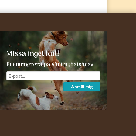
Missa inget kul!
Prenumerera på vårt nyhetsbrev.
Anmäl mig