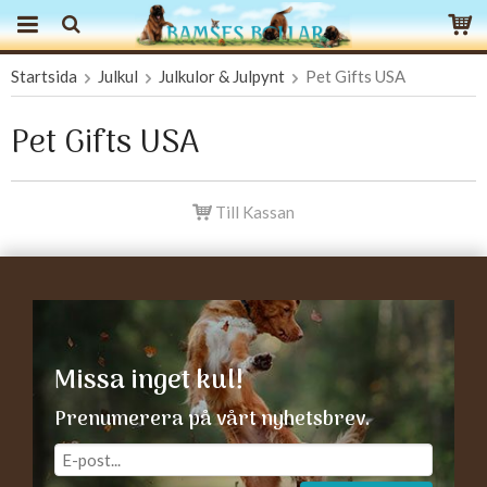
Startsida
Julkul
Julkulor & Julpynt
Pet Gifts USA
Produkten har blivit tillagd i varukorgen
Pet Gifts USA
Till Kassan
Missa inget kul!
Prenumerera på vårt nyhetsbrev.